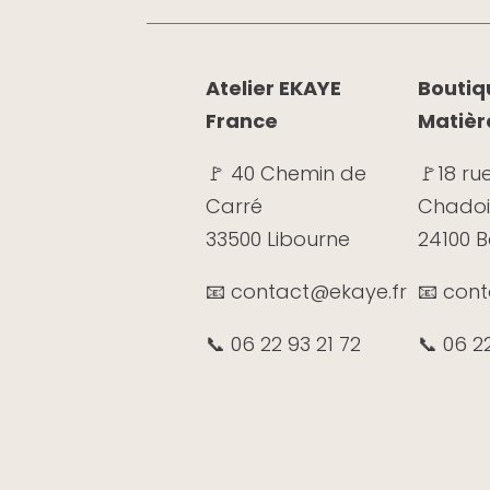
Atelier EKAYE
Boutiqu
France
Matièr
🚩 40 Chemin de
🚩
18 ru
Carré
Chadoi
33500 Libourne
24100 
📧 contact@ekaye.fr
📧 con
📞 06 22 93 21 72
📞 06 2