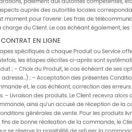
arations, paiement aux autorités compétentes, etc.)
 aspects auprès des autorités locales correspondan
tout moment pour l’avenir. Les frais de télécommuni
la charge du Client. Le cas échéant également, les fr
 CONTRAT EN LIGNE
étapes spécifiques à chaque Produit ou Service off
fois, les étapes décrites ci-après sont systématiq
oduit ; – Choix du Produit, le cas échéant de ses o
ion, adresse…) ; – Acceptation des présentes Condit
mande et, le cas échéant, correction des erreurs. –
 – Livraison des produits. Le Client recevra alors 
mmande, ainsi qu’un accusé de réception de la c
ditions générales de vente. Pour les produits livré
ux fins de bonne réalisation de la commande, le Cl
deur se réserve la possibilité de refuser la comma