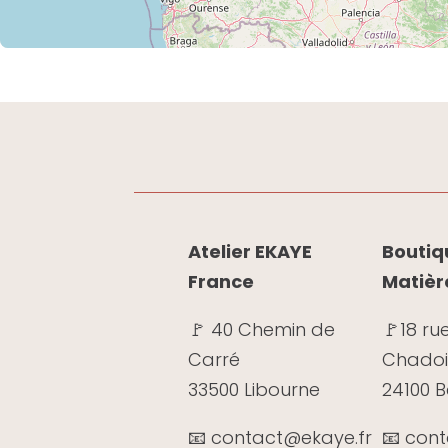
Atelier EKAYE
Boutiqu
France
Matièr
🚩 40 Chemin de
🚩
18 ru
Carré
Chadoi
33500 Libourne
24100 
📧 contact@ekaye.fr
📧 con