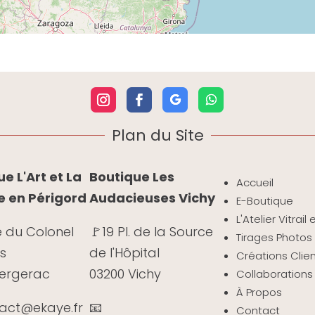
Plan du Site
e L'Art et La
Boutique Les
Accueil
e en Périgord
Audacieuses Vichy
E-Boutique
L'Atelier Vitrail
e du Colonel
🚩19 Pl. de la Source
Tirages Photos 
s
de l'Hôpital
Créations Clie
Bergerac
03200 Vichy
Collaborations
À Propos
tact@ekaye.fr
📧
Contact