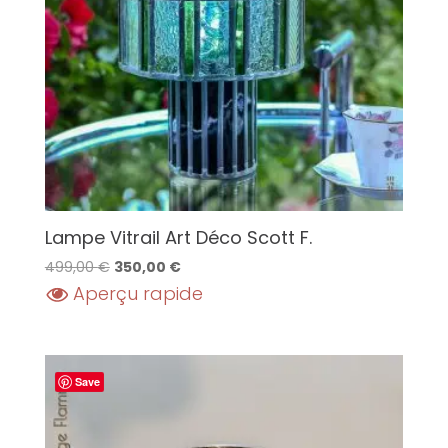
Lampe Vitrail Art Déco Scott F.
Le
Le
499,00
€
350,00
€
prix
prix
Aperçu rapide
initial
actuel
était :
est :
499,00 €.
350,00 €.
Save