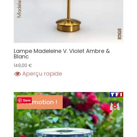
Lampe Madeleine V. Violet Ambre &
Blanc
149,00
€
Aperçu rapide
Promotion !
Save