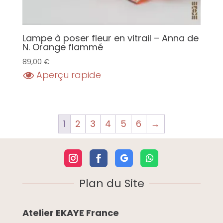
Lampe à poser fleur en vitrail – Anna de
N. Orange flammé
89,00
€
Aperçu rapide
1
2
3
4
5
6
→
Plan du Site
Atelier EKAYE France