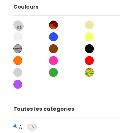
Couleurs
ambre
beige
All
blanc
bleu
jaune
marmoreen
marron
noir
orange
rose
rouge
transparent
vert
vert-
ambre
violet
Toutes les catégories
All
115