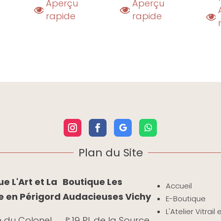
Aperçu
Aperçu
rapide
rapide
Plan du Site
e L'Art et La
Boutique Les
Accueil
e en Périgord
Audacieuses Vichy
E-Boutique
L'Atelier Vitrail
e du Colonel
🚩19 Pl. de la Source