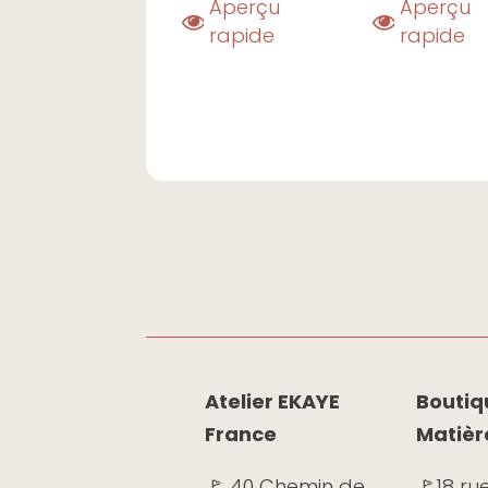
Aperçu
Aperçu
rapide
rapide
Atelier EKAYE
Boutiqu
France
Matièr
🚩 40 Chemin de
🚩
18 ru