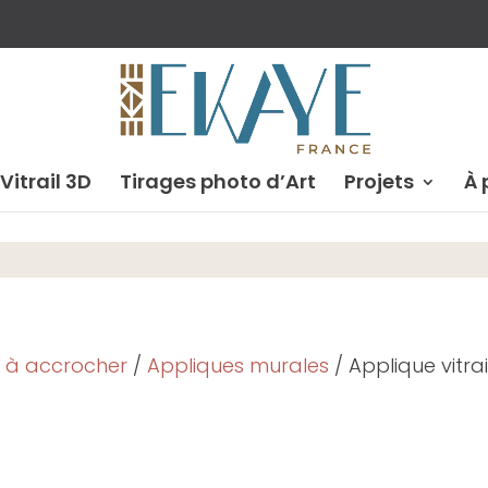
 Vitrail 3D
Tirages photo d’Art
Projets
À 
s à accrocher
/
Appliques murales
/ Applique vitra