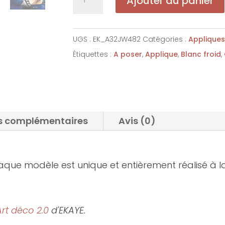
Ajouter au panier
de
Applique
vitrail
UGS :
EK_A32JW482
Catégories :
Appliques
Art
Étiquettes :
A poser
,
Applique
,
Blanc froid
,
Déco
Eero-
S.
40cm
s complémentaires
Avis (0)
haque modèle est unique et entièrement réalisé à la
Art déco 2.0
d'EKAYE.