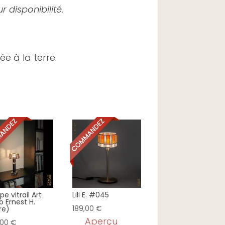
r disponibilité.
ée à la terre.
e vitrail Art
Lili E. #045
 Ernest H.
189,00
€
re)
Aperçu
,00
€