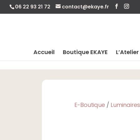
06 22 93 21 72
contact@ekaye.fr
Accueil
Boutique EKAYE
L’Atelier
E-Boutique
/
Luminaire