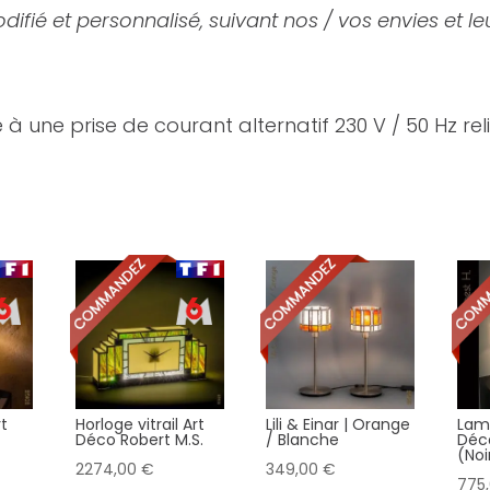
ifié et personnalisé, suivant nos / vos envies et leu
 une prise de courant alternatif 230 V / 50 Hz reli
rt
Horloge vitrail Art
Lili & Einar | Orange
Lamp
Déco Robert M.S.
/ Blanche
Déco
(Noi
2274,00
€
349,00
€
775