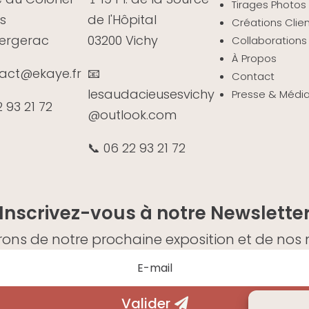
Tirages Photos 
s
de l'Hôpital
Créations Clie
Bergerac
03200 Vichy
Collaborations
À Propos
tact@ekaye.fr
📧
Contact
lesaudacieusesvichy
Presse & Médi
2 93 21 72
@outlook.com
📞 06 22 93 21 72
Inscrivez-vous à notre Newslette
ons de notre prochaine exposition et de nos n
Valider