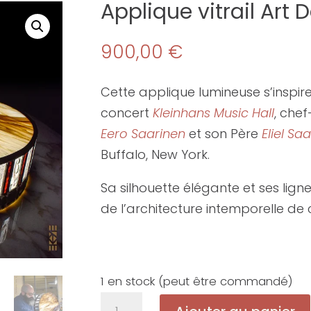
Applique vitrail Art
900,00
€
Cette applique lumineuse s’inspir
concert
Kleinhans Music Hall
, che
Eero Saarinen
et son Père
Eliel Sa
Buffalo, New York.
Sa silhouette élégante et ses lig
de l’architecture intemporelle 
1 en stock (peut être commandé)
quantité