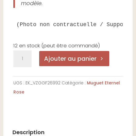
modèle.
(Photo non contractuelle / Support 
12 en stock (peut être commandé)
quantité
Ajouter au panier
de
Muguet
Eternel
UGS :
EK_VZGGF26992
Catégorie :
Muguet Eternel
Rose
Rose
Description