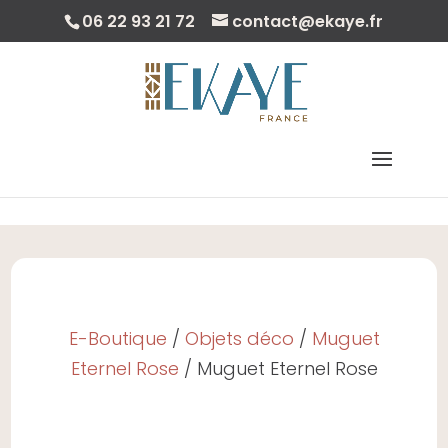
06 22 93 21 72
contact@ekaye.fr
Save
Sélectionner Une Page
E-Boutique
/
Objets déco
/
Muguet
Eternel Rose
/ Muguet Eternel Rose