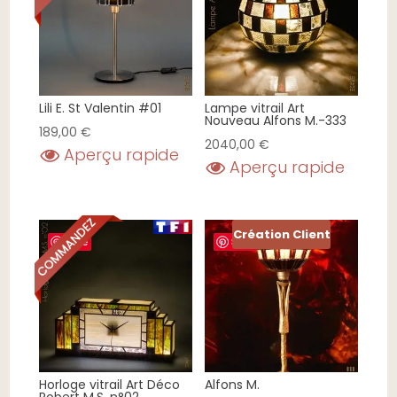
Lili E. St Valentin #01
Lampe vitrail Art
Nouveau Alfons M.-333
189,00
€
2040,00
€
Aperçu rapide
Aperçu rapide
Création Client
Save
Save
Horloge vitrail Art Déco
Alfons M.