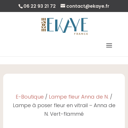
06 22 93 21 72
contact@ekaye.fr
Save
Sélectionner Une Page
E-Boutique
/
Lampe fleur Anna de N.
/
Lampe à poser fleur en vitrail – Anna de
N. Vert-flammé