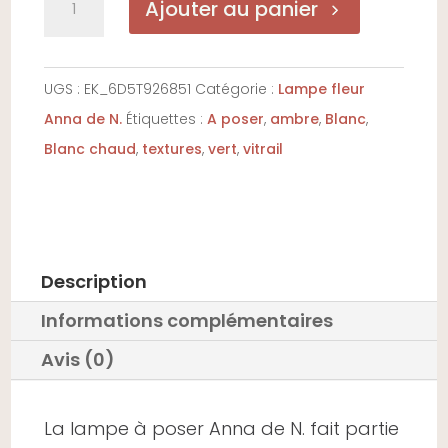
Ajouter au panier
de
Lampe
à
UGS :
EK_6D5T926851
Catégorie :
Lampe fleur
poser
Anna de N.
Étiquettes :
A poser
,
ambre
,
Blanc
,
fleur
Blanc chaud
,
textures
,
vert
,
vitrail
en
vitrail
-
Anna
Description
de
Informations complémentaires
N.
Vert-
Avis (0)
flammé
La lampe à poser Anna de N. fait partie