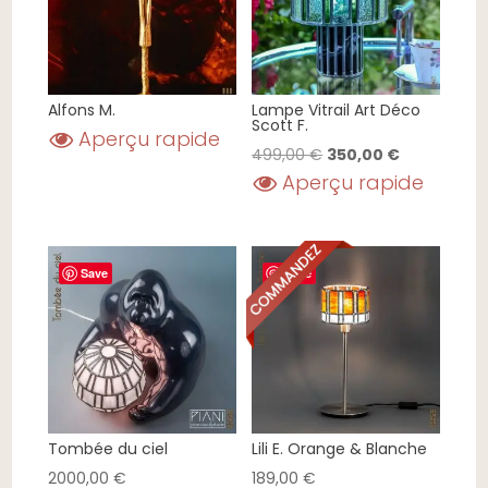
Alfons M.
Lampe Vitrail Art Déco
Scott F.
Aperçu rapide
Le
Le
499,00
€
350,00
€
Aperçu rapide
prix
prix
initial
actuel
était :
est :
499,00 €.
350,00 €.
Save
Save
Tombée du ciel
Lili E. Orange & Blanche
2000,00
€
189,00
€