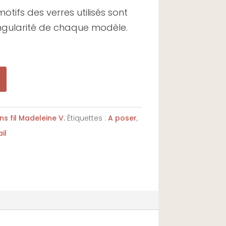
motifs des verres utilisés sont
singularité de chaque modèle.
s fil Madeleine V.
Étiquettes :
A poser
,
ail