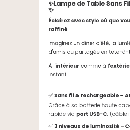
✨
Lampe de Table Sans Fil
✨
Éclairez avec style où que vo
raffiné
.
Imaginez un dîner d'été, la lum
d'amis ou partagée en tête-à-t
À l'
intérieur
comme à
l'extéri
instant.
✅
Sans fil & rechargeable – 
Grâce à sa batterie haute cap
rapide via
port USB-C.
(câble i
✅
3 niveaux de luminosité – 