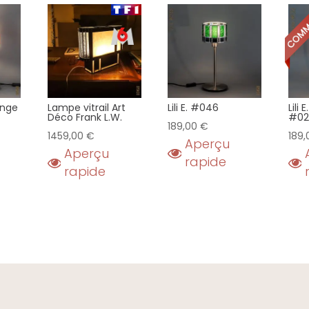
range
Lampe vitrail Art
Lili E. #046
Lili
Déco Frank L.W.
#02
189,00
€
1459,00
€
189
Aperçu
Aperçu
rapide
rapide