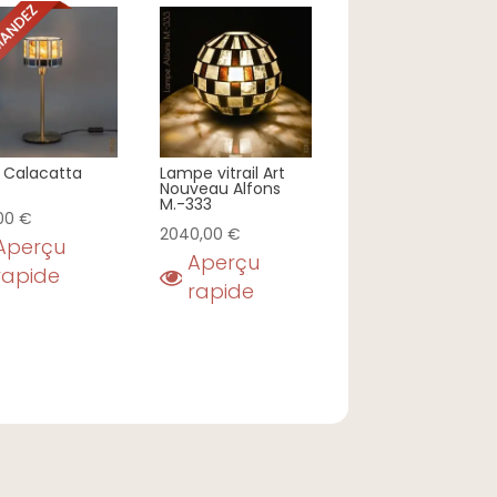
 E. Calacatta
Lampe vitrail Art
Nouveau Alfons
M.-333
,00
€
2040,00
€
Aperçu
Aperçu
rapide
rapide