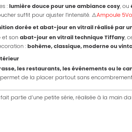
es :
lumière douce pour une ambiance cosy
, ou
ucher suffit pour ajuster l’intensité. ⚠️
Ampoule 5Vo
tion dorée et abat-jour en vitrail réalisé par un
e
et son
abat-jour en vitrail technique Tiffany
, 
écoration :
bohème, classique, moderne ou vint
xtérieur
rrasse, les restaurants, les événements ou le c
 permet de la placer partout sans encombrement
it partie d’une petite série, réalisée à la main dan