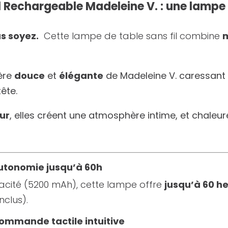
 Rechargeable Madeleine V. : une lampe 
us soyez.
Cette lampe de table sans fil combine
m
ière
douce
et
élégante
de Madeleine V. caressant 
ête.
eur
, elles créent une atmosphère intime, et chale
Autonomie jusqu’à 60h
acité (5200 mAh), cette lampe offre
jusqu’à 60 h
nclus).
Commande tactile intuitive