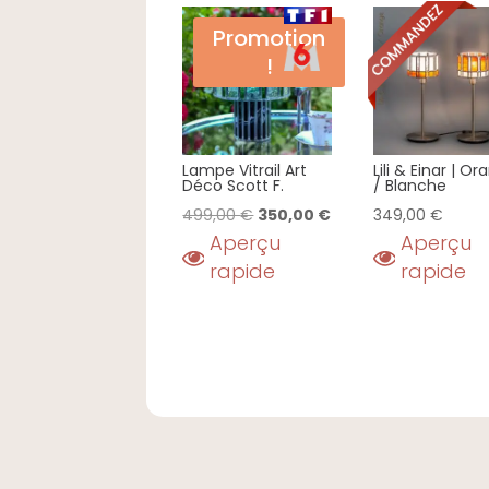
Promotion
!
Lampe Vitrail Art
Lili & Einar | O
Déco Scott F.
/ Blanche
Le
Le
499,00
€
350,00
€
349,00
€
Aperçu
Aperçu
prix
prix
rapide
rapide
initial
actuel
était :
est :
499,00 €.
350,00 €.