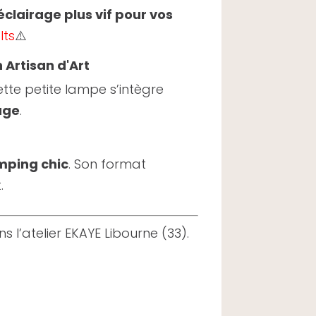
éclairage plus vif pour vos
lts
⚠️
 Artisan d'Art
cette petite lampe s’intègre
age
.
amping chic
. Son format
.
s l’atelier EKAYE Libourne (33).