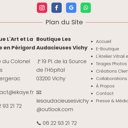
Plan du Site
e L'Art et La
Boutique Les
Accueil
e en Périgord
Audacieuses Vichy
E-Boutique
L'Atelier Vitrail
e du Colonel
🚩19 Pl. de la Source
Tirages Photos 
s
de l'Hôpital
Créations Clie
Bergerac
03200 Vichy
Collaborations
À Propos
tact@ekaye.fr
📧
Contact
lesaudacieusesvichy
Presse & Médi
2 93 21 72
@outlook.com
📞 06 22 93 21 72