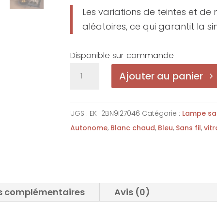
Les variations de teintes et de 
aléatoires, ce qui garantit la 
Disponible sur commande
quantité
Ajouter au panier
de
Madeleine-
V.
UGS :
EK_2BN9I27046
Catégorie :
Lampe san
Bleu
Autonome
,
Blanc chaud
,
Bleu
,
Sans fil
,
vitr
cobalt
s complémentaires
Avis (0)