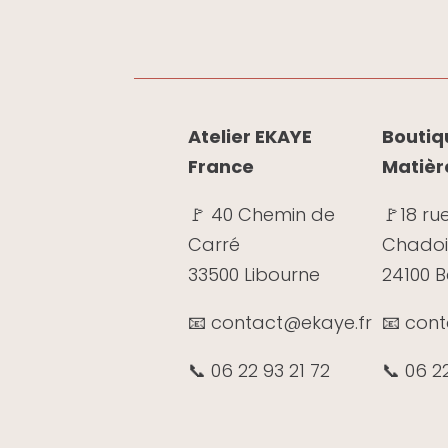
Atelier EKAYE
Boutiqu
France
Matièr
🚩 40 Chemin de
🚩
18 ru
Carré
Chadoi
33500 Libourne
24100 
📧 contact@ekaye.fr
📧 con
📞 06 22 93 21 72
📞 06 2