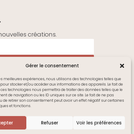
r
ouvelles créations.
Gérer le consentement
 les meilleures expériences, nous utilisons des technologies telles que
 pour stocker et/ou accéder aux informations des appareils. Le fait de
 ces technologies nous permettra de traiter des données telles que le
t de navigation ou les ID uniques sur ce site. Le fait de ne pas
u de retirer son consentement peut avoir un effet négatif sur certaines
iques et fonctions.
cepter
Refuser
Voir les préférences