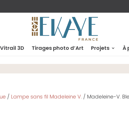
 Vitrail 3D
Tirages photo d’Art
Projets
À 
que
/
Lampe sans fil Madeleine V.
/ Madeleine-V. Bl