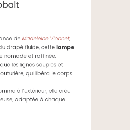
obalt
gance de
Madeleine Vionnet
,
du drapé fluide, cette
lampe
e nomade et raffinée.
ue les lignes souples et
uturière, qui libéra le corps
omme à l’extérieur, elle crée
ureuse, adaptée à chaque