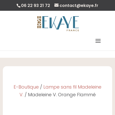
06 22 93 21 72
contact@ekaye.fr
Save
Sélectionner Une Page
E-Boutique
/
Lampe sans fil Madeleine
V.
/ Madeleine V. Orange Flammé