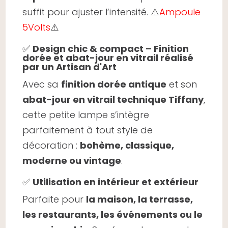
suffit pour ajuster l’intensité. ⚠️
Ampoule
5Volts
⚠️
✅
Design chic & compact – Finition
dorée et abat-jour en vitrail réalisé
par un Artisan d'Art
Avec sa
finition dorée antique
et son
abat-jour en vitrail technique Tiffany
,
cette petite lampe s’intègre
parfaitement à tout style de
décoration :
bohème, classique,
moderne ou vintage
.
✅
Utilisation en intérieur et extérieur
Parfaite pour
la maison, la terrasse,
les restaurants, les événements ou le