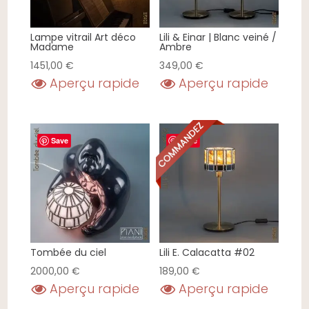
Lampe vitrail Art déco
Lili & Einar | Blanc veiné /
Madame
Ambre
1451,00
€
349,00
€
Aperçu rapide
Aperçu rapide
Save
Save
Tombée du ciel
Lili E. Calacatta #02
2000,00
€
189,00
€
Aperçu rapide
Aperçu rapide