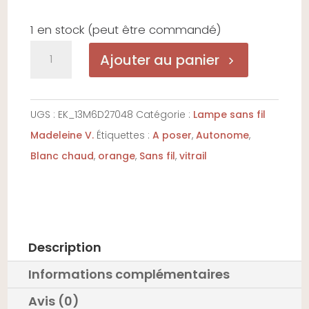
1 en stock (peut être commandé)
quantité
Ajouter au panier
de
Madeleine
V.
UGS :
EK_13M6D27048
Catégorie :
Lampe sans fil
Orange
Madeleine V.
Étiquettes :
A poser
,
Autonome
,
Flammé
Blanc chaud
,
orange
,
Sans fil
,
vitrail
Description
Informations complémentaires
Avis (0)