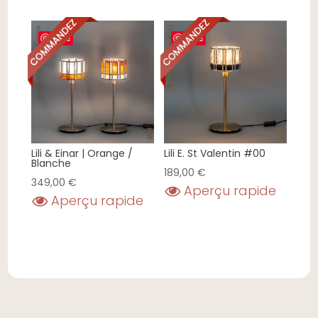
Save
Save
Lili & Einar | Orange /
Lili E. St Valentin #00
Blanche
189,00
€
349,00
€
Aperçu rapide
Aperçu rapide